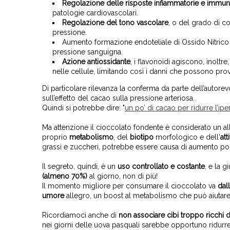
Regolazione delle risposte infiammatorie e immunita
patologie cardiovascolari.
Regolazione del tono vascolare
, o del grado di co
pressione.
Aumento formazione endoteliale di Ossido Nitrico 
pressione sanguigna.
Azione antiossidante
, i flavonoidi agiscono, inoltr
nelle cellule, limitando così i danni che possono pro
Di particolare rilevanza la conferma da parte dell’autore
sull’effetto del cacao sulla pressione arteriosa.
Quindi si potrebbe dire: "
un po’ di
cacao per ridurre l’ip
Ma attenzione il cioccolato fondente è considerato un a
proprio
metabolismo
, del
biotipo
morfologico e dell'
att
grassi e zuccheri, potrebbe essere causa di aumento po
Il segreto, quindi, è un
uso controllato e costante
, e la 
(almeno 70%)
al giorno, non di più!
Il momento migliore per consumare il cioccolato va
dal
umore
allegro, un boost al metabolismo che può aiutare
Ricordiamoci anche di
non associare cibi troppo ricchi d
nei giorni delle uova pasquali sarebbe opportuno ridurre l'i