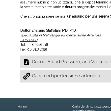
assumere nutrienti non utilizzabili che si depositeranno so
la scelta meno stressante è
ridurre progressivamente
il 
Che altro aggiungere se non
un augurio per una serena 
Dottor Emiliano Staffolani, MD, PhD
Specialista in Nefrologia ed Ipertensione Arteriosa
CONTATTI
Tel.: 338.5996136
Fax: 06.81151095
Cocoa, Blood Pressure, and Vascular 
Cacao ed ipertensione arteriosa.
Home
Carta dei diritti della pers
malattia renale