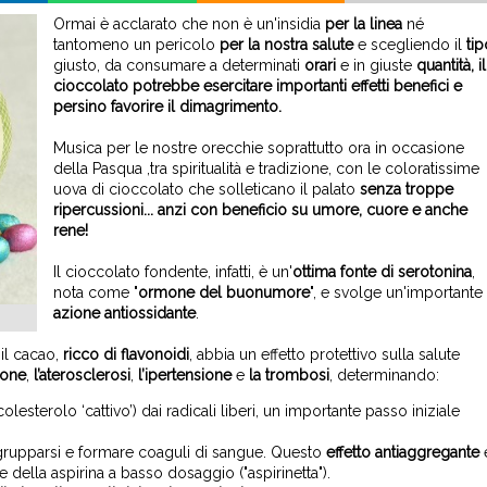
Ormai è acclarato che non è un'insidia
per la linea
né
tantomeno un pericolo
per la nostra salute
e scegliendo il
tip
giusto, da consumare a determinati
orari
e in giuste
quantità, il
cioccolato potrebbe esercitare importanti effetti benefici e
persino favorire il dimagrimento.
Musica per le nostre orecchie soprattutto ora in occasione
della Pasqua ,tra spiritualità e tradizione, con le coloratissime
uova di cioccolato che solleticano il palato
senza troppe
ripercussioni... anzi con beneficio su umore, cuore e anche
rene!
Il cioccolato fondente, infatti, è un'
ottima fonte di serotonina
,
nota come "
ormone del buonumore
", e svolge un'importante
azione antiossidante
.
il cacao,
ricco di flavonoidi
, abbia un effetto protettivo sulla salute
ione
,
l’aterosclerosi
,
l’ipertensione
e
la trombosi
, determinando:
 colesterolo ‘cattivo’) dai radicali liberi, un importante passo iniziale
grupparsi e formare coaguli di sangue. Questo
effetto antiaggregante
della aspirina a basso dosaggio ("aspirinetta").