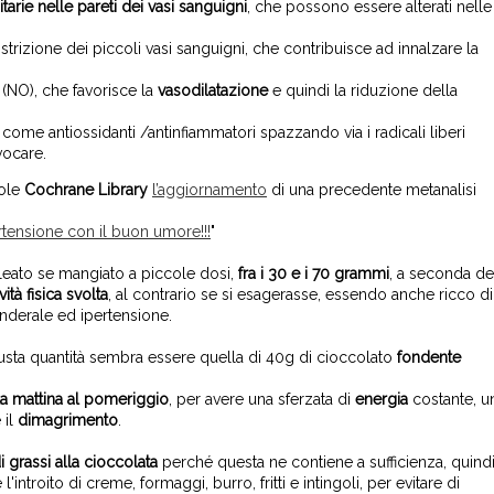
rie nelle pareti dei vasi sanguigni
, che possono essere alterati nelle
strizione dei piccoli vasi sanguigni, che contribuisce ad innalzare la
(NO), che favorisce la
vasodilatazione
e quindi la riduzione della
e, come antiossidanti /antinfiammatori spazzando via i radicali liberi
vocare.
vole
Cochrane Library
l’aggiornamento
di una precedente metanalisi
ertensione
con il buon umore!!!
"
lleato se mangiato a piccole dosi,
fra i 30 e i 70 grammi
, a seconda de
ività fisica svolta
, al contrario se si esagerasse, essendo anche ricco di
nderale ed ipertensione.
giusta quantità sembra essere quella di 40g di cioccolato
fondente
la mattina al pomeriggio
, per avere una sferzata di
energia
costante, u
 il
dimagrimento
.
i grassi alla cioccolata
perché questa ne contiene a sufficienza, quind
ntroito di creme, formaggi, burro, fritti e intingoli, per evitare di