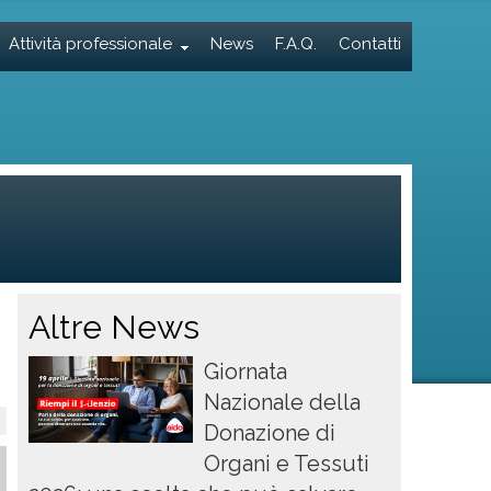
Attività professionale
News
F.A.Q.
Contatti
Altre News
Giornata
Nazionale della
Donazione di
Organi e Tessuti