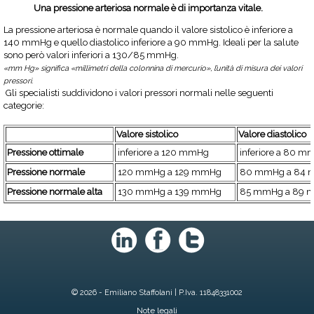
Una pressione arteriosa normale è di importanza vitale.
La pressione arteriosa è normale quando il valore sistolico è inferiore a
140 mmHg e quello diastolico inferiore a 90 mmHg. Ideali per la salute
sono però valori inferiori a 130/85 mmHg.
«mm Hg» significa «millimetri della colonnina di mercurio», l’unità di misura dei valori
pressori.
Gli specialisti suddividono i valori pressori normali nelle seguenti
categorie:
Valore sistolico
Valore diastolico
Pressione ottimale
inferiore a 120 mmHg
inferiore a 80 
Pressione normale
120 mmHg a 129 mmHg
80 mmHg a 84
Pressione normale alta
130 mmHg a 139 mmHg
85 mmHg a 89 
© 2026 - Emiliano Staffolani | P.Iva. 11848331002
Note legali