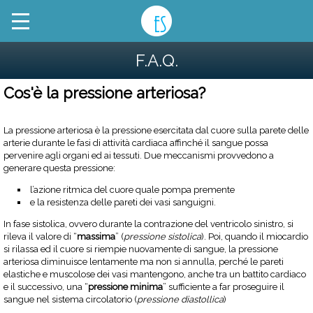
F.A.Q.
Cos'è la pressione arteriosa?
La pressione arteriosa è la pressione esercitata dal cuore sulla parete delle
arterie durante le fasi di attività cardiaca affinché il sangue possa
pervenire agli organi ed ai tessuti. Due meccanismi provvedono a
generare questa pressione:
l’azione ritmica del cuore quale pompa premente
e la resistenza delle pareti dei vasi sanguigni.
In fase sistolica, ovvero durante la contrazione del ventricolo sinistro, si
rileva il valore di “
massima
” (
pressione sistolica
). Poi, quando il miocardio
si rilassa ed il cuore si riempie nuovamente di sangue, la pressione
arteriosa diminuisce lentamente ma non si annulla, perché le pareti
elastiche e muscolose dei vasi mantengono, anche tra un battito cardiaco
e il successivo, una “
pressione minima
” sufficiente a far proseguire il
sangue nel sistema circolatorio (
pressione diastollica
)